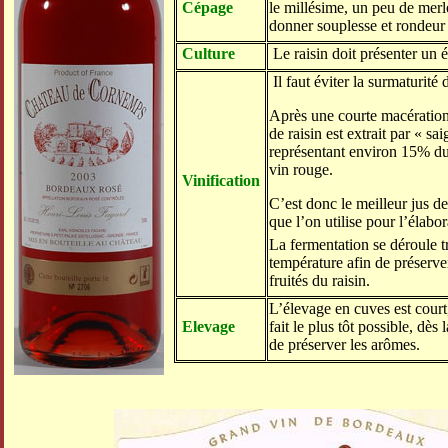
Cépage
le millésime, un peu de merl
donner souplesse et rondeur
Culture
Le raisin doit présenter un ét
Il faut éviter la surmaturité d
Après une courte macération 
de raisin est extrait par « sai
représentant environ 15% d
vin rouge.
Vinification
C’est donc le meilleur jus d
que l’on utilise pour l’élabo
La fermentation se déroule t
température afin de préserver
fruités du raisin.
L’élevage en cuves est court,
Elevage
fait le plus tôt possible, dès 
de préserver les arômes.