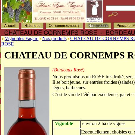
Vignobles Fagard
Nos produits
CHATEAU DE CORNEMPS R
ROSE
CHATEAU DE CORNEMPS R
(Bordeaux Rosé)
Nous produisons un ROSE très fruité, sec, t
Il se boit jeune, sur entrées froides (salades
légers, barbecues.
C’est le vin de l’été par excellence, gai et c
Vignoble
environ 2 ha de vignes
Essentiellement choisies en