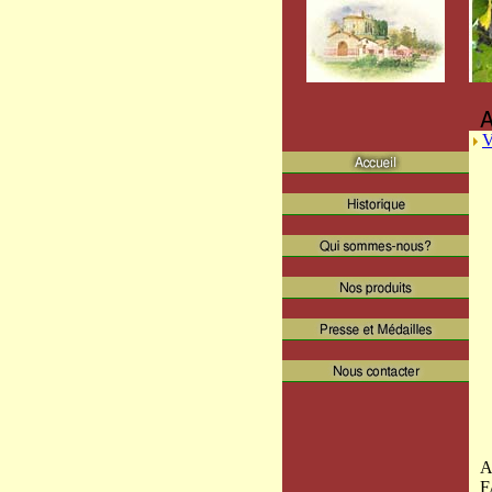
V
A
F