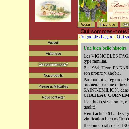
Vignobles Fagard
Qui s
Une bien belle histoire
Les VIGNOBLES FAGARD
type familial.
En 1964, Henri FAGARD, 
son propre vignoble.
Parcourant la région de
prometteur à une quinza
SAINT-EMILION, dans 
CHATEAU CORNEM
L'endroit est vallonné, of
qualité.
Henri achète 6 ha de vign
vinification bien maîtrisé
Il commercialise dès 1